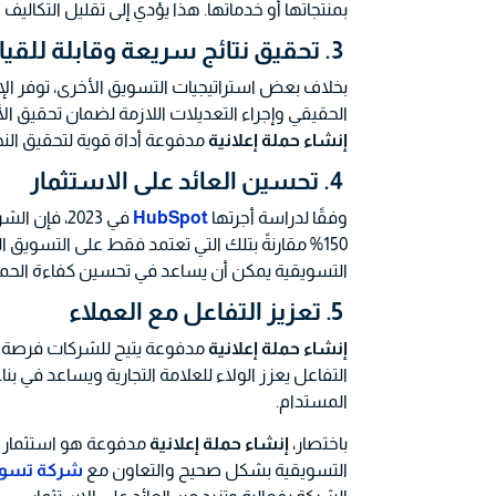
بمنتجاتها أو خدماتها. هذا يؤدي إلى تقليل التكاليف 
3. تحقيق نتائج سريعة وقابلة للقياس
بخلاف بعض استراتيجيات التسويق الأخرى، توفر الإ
الحقيقي وإجراء التعديلات اللازمة لضمان تحقيق 
إنشاء حملة إعلانية
مدفوعة أداة قوية لتحقيق النج
4. تحسين العائد على الاستثمار
وفقًا لدراسة أجرتها
HubSpot
في 2023، فإ
150% مقارنةً بتلك التي تعتمد فقط على التس
التسويقية يمكن أن يساعد في تحسين كفاءة الحملا
5. تعزيز التفاعل مع العملاء
إنشاء حملة إعلانية
مدفوعة يتيح للشركات فرصة فر
التفاعل يعزز الولاء للعلامة التجارية ويساعد في بن
المستدام.
باختصار،
إنشاء حملة إعلانية
مدفوعة هو استثمار ا
التسويقية بشكل صحيح والتعاون مع
شركة تسوي