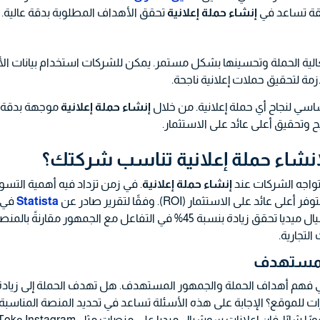
يقة تساعد في
إنشاء حملة إعلانية
تحقق الأهداف المطلوبة بدقة عالية.
لية الحملة وتحسينها بشكل مستمر. يمكن للشركات استخدام بيانات الأ
ازمة لتحقيق حملات إعلانية ناجحة.
سي لنجاح أي حملة إعلانية. من خلال
إنشاء حملة إعلانية
موجهة بدقة،
وتحقيق أعلى عائد على الاستثمار.
لإنشاء حملة إعلانية تناسب شركتك؟
 تواجه الشركات عند
إنشاء حملة إعلانية
. في زمن تزداد فيه أهمية التسو
 الاستثمار (ROI). وفقًا لتقرير صادر عن
Statista
في 
2023، فإن الشركات التي تستثمر في إعلانات سوشيال ميديا تحقق زيادة بنسبة 45% في التفاعل مع الجمهور مقارنةً 
التجارية.
 فهم أهداف الحملة والجمهور المستهدف. هل تهدف الحملة إلى زيادة
زيارات للموقع؟ الإجابة على هذه الأسئلة تساعد في تحديد المنصة المناسبة.
على سبيل المثال، إذا كانت شركتك تستهدف جمهورًا شابًا