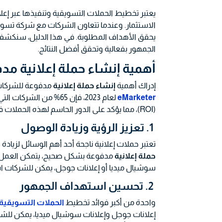
يعتبر تخطيط الحملات التسويقية وتنفيذها عبر إعل
الاستثمار. وعندما تتعاون الشركات مع شركة تسو
يحقق الأهداف المطلوبة. في هذا الدليل، سنكشف 
الجمهور بفعالية وتحقق أفضل النتائج.
أهمية إنشاء حملة إعلانية م
إدراك أهمية
إنشاء حملة إعلانية
مدفوعة للشركات ه
eMarketer
لعام 2023، فإن 65% من
(ROI)، مما يؤكد على الدور الحاسم لهذه الحملات في تحسين الأداء المالي للشركات.
1. تعزيز الرؤية وزيادة الوصول
تعتبر حملات إعلانية ناجحة أحد أهم الوسائل لزيادة ا
حملة إعلانية
مدفوعة بشكل صحيح، يتمكن العمل الت
سوشيال ميديا أو إعلانات جوجل، يمكن للشركات است
2. تحسين استهداف الجمهور
واحدة من أكبر فوائد تخطيط
الحملات التسويقية
إعلانات جوجل وإعلانات سوشيال ميديا، يمكن للشركات