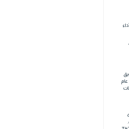
داء
يق
عام
بالمنصات
، فإن إعلانات سوشيال ميديا على منصات مثل Instagram وTikTok