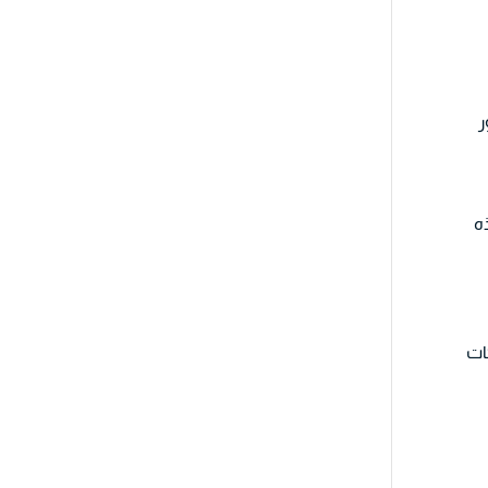
ر
ه
ات