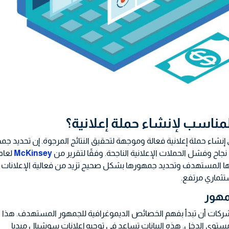
ناسب لإنشاء حملة إعلانية؟
اء حملة إعلانية فعالة وموجهة لتحقيق النتائج المرجوة. إن تحديد جم
اح وفشل الحملات الإعلانية الناجحة. وفقًا لتقرير من
McKinsey
لعام
سوقها المستهدف وتحديد جمهورها بشكل صحيح تزيد من فعالية الإعلانات
شركات أن تبدأ بفهم الخصائص الديموغرافية للجمهور المستهدف. هذا
ستوى الدخل. هذه البيانات تساعد في توجيه إعلانات سوشيال ميديا