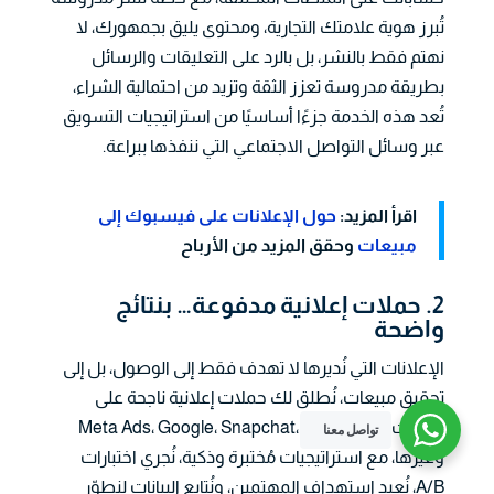
تُبرز هوية علامتك التجارية، ومحتوى يليق بجمهورك، لا
نهتم فقط بالنشر، بل بالرد على التعليقات والرسائل
بطريقة مدروسة تعزز الثقة وتزيد من احتمالية الشراء،
تُعد هذه الخدمة جزءًا أساسيًا من استراتيجيات التسويق
عبر وسائل التواصل الاجتماعي التي ننفذها ببراعة.
اقرأ المزيد:
حول الإعلانات على فيسبوك إلى
مبيعات
وحقق المزيد من الأرباح
2. حملات إعلانية مدفوعة… بنتائج
واضحة
الإعلانات التي نُديرها لا تهدف فقط إلى الوصول، بل إلى
تحقيق مبيعات، نُطلق لك حملات إعلانية ناجحة على
منصات مثل Meta Ads، Google، Snapchat، TikTok
تواصل معنا
وغيرها، مع استراتيجيات مُختبرة وذكية، نُجري اختبارات
A/B، نُعيد استهداف المهتمين، ونُتابع البيانات لنطوّر