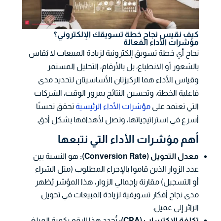
كيف نقيس نجاح خطة تسويقك الإلكتروني؟
مؤشرات الأداء الفعالة
نجاح أي خطة تسويق إلكترونية لزيادة المبيعات لا يُقاس
بالشعور أو الانطباع، بل بالأرقام، التحليل المستمر
وقياس الأداء هما الركيزتان الأساسيتان لتحديد مدى
فاعلية الخطة، وتحسين النتائج بمرور الوقت، الشركات
التي تعتمد على
مؤشرات الأداء الرئيسية
تحقق تحسنًا
أسرع في استراتيجياتها، وتصل لأهدافها بشكل أدق.
أهم مؤشرات الأداء التي نتبعها
معدل التحويل (Conversion Rate):
هو النسبة بين
عدد الزوار الذين قاموا بالإجراء المطلوب (مثل الشراء
أو التسجيل) مقارنة بإجمالي الزوار، هذا المؤشر يُظهر
مدى نجاح أفكار تسويقية لزيادة المبيعات في تحويل
الزائر إلى عميل.
تكلفة الاكتساب (CPA):
تُحدد هذا الرقم بكمية المبلغ