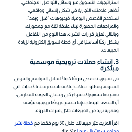
استراتيجيات التسويق عبر وسائل التواصل الاجتماعي،
نُظهر علامتك التجارية في شكل إنساني وواقعي،
نستخدم القصص اليومية، فيديوهات “قبل وبعد”،
والمراجعات المصورة لبناء علاقة ثقة مع جمهورك،
وبالتالي تعزيز قرارات الشراء، هذا النوع من التفاعل
يشكل ركنًا أساسيًا في أي خطة تسويق إلكترونية لزيادة
المبيعات.
3. إنشاء حملات ترويجية موسمية
مبتكرة
في نسوق، نخصص فريقًا كاملًا لتحليل المواسم والفرص
السنوية، ونطلق حملات إعلانية ناجحة ترتبط بالأحداث التي
يهتم بها جمهورك، سواء كان رمضان، العودة للمدارس،
أو الجمعة البيضاء، فإننا نصمم عروضًا ترويجية مؤقتة
ومغرية تزيد من المبيعات خلال فترات الذروة.
اقرأ المزيد: غيّر مبيعاتك خلال 30 يوم فقط مع
خطة نشر
محتوى سوشيال ميديا
متكاملة