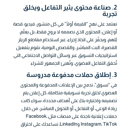
2. صناعة محتوى يثير التفاعل ويخلق
تجربة
نعتمد على نهج “القيمة أولًا” في كل منشور، فيديو، قصة
أو إعلان، المحتوى الذي نصممه لا يروج فقط، بل يعلّم،
يُلهم، ويحفّز على اتخاذ إجراء، عبر استخدام مقاطع الريلز
القصيرة، البث المباشر، والقصص اليومية، نقوم بتفعيل
استراتيجيات التسويق عبر وسائل التواصل الاجتماعي التي
تُحقق التفاعل العضوي، وتُهيئ الجمهور للشراء.
3. إطلاق حملات مدفوعة مدروسة
في “نسوق”، ندمج بين الإعلانات المدفوعة والمحتوى
العضوي لخلق تجربة تسويقية متكاملة، كل إعلان يتم
تصميمه واختباره بناءً على أهداف محددة، سواء كانت
زيادة الوعي، أو التفاعل، أو التحويل المباشر، من خلال
حملات إعلانية ناجحة على منصات مثل Facebook،
Instagram، TikTok وLinkedIn، نساعدك على اختراق