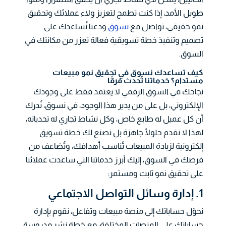
طويل الأمد، إذا كنت تطمح لتعزيز ولاء عملائك وتحقيق
نمو حقيقي، تواصل مع
نسوق
ودعنا نُساعدك على
تصميم وتنفيذ خطة تسويقية فعالة تعزز من مكانتك في
السوق.
كيف تساعدك نسوق في تحقيق نمو مبيعات
مستدام؟ خدماتنا تُحدث فرقًا
نجاحك في السوق الرقمي لا يعتمد فقط على وجودك
الإلكتروني، بل على من يدير هذا الوجود، في نسوق، نُدرك
أن كل عميل له طابع خاص، وكل نشاط تجاري له تحدياته،
لهذا لا نقدم حلولًا جاهزة بل نصنع لك خطة تسويق
إلكترونية لزيادة المبيعات تُناسب أهدافك، وتُضاعف من
فرصك في السوق، إليك أبرز خدماتنا التي ساعدت عملائنا
على تحقيق نمو ثابت ومستمر:
1. إدارة وسائل التواصل الاجتماعي
نحوّل حساباتك إلى منصة مبيعات وتفاعل، نقوم بإدارة
حساباتك على المنصات المختلفة، مع خطة نشر مدروسة