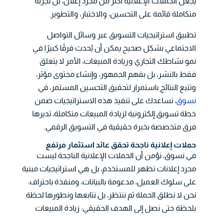
يجعل الحملات الإعلانية أكثر من مجرد إعلان، بل تجربة
متكاملة قائمة على التحسين، والاختبار، والتطوير.
تطبيق استراتيجيات التسويق عبر وسائل التواصل
الاجتماعي بشكل صحيح يمكن أن يُحدث فرقًا كبيرًا في
نمو نشاطك التجاري وزيادة المبيعات، الأمر لا يتعلق
فقط بالنشر، بل بفهم الجمهور، وإنشاء محتوى مؤثر،
وتتبع النتائج باستمرار لتحقيق التحسين المستمر، في
نسوق
، نساعدك على تنفيذ هذه الاستراتيجيات ضمن
خطة تسويق إلكترونية لزيادة المبيعات متكاملة، تديرها
فرق متخصصة بخبرة حقيقية في التسويق الرقمي.
حملات إعلانية ناجحة تحقق عائد استثمار مرتفع
في نسوق، نؤمن أن الحملات الإعلانية الناجحة ليست
مجرد إعلانات تظهر للمستخدم، بل هي استراتيجيات مبنية
على سلوك العميل، مدعومة بالبيانات، ومنفذة باحتراف،
نحن لا نطلق الحملة ثم ننتظر، بل نتابعها ونطورها لحظة
بلحظة حتى نصل إلى الهدف الحقيقي: زيادة المبيعات