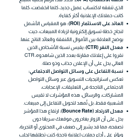
الذي تنفقه لاكتساب عميل جديد، كلما انخفضت، كلما
كانت حملاتك الإعلانية أكثر كفاءة.
العائد على الاستثمار (ROI):
هو المقياس الأشمل
لنجاح خطة تسويق إلكترونية لزيادة المبيعات، حيث
يوضح العلاقة بين الأموال المُنفقة والعائد الناتج عنها.
معدل النقر (CTR):
يقيس نسبة الأشخاص الذين
نقروا على إعلانك مقارنة بعدد الذين شاهدوه، CTR
العالي يدل على أن الإعلان جذاب وذو صلة.
نسبة التفاعل على وسائل التواصل الاجتماعي:
تعكس استراتيجيات التسويق عبر وسائل التواصل
الاجتماعي الناجحة في التعليقات، الإعجابات،
المشاركات، والرسائل، هذه المؤشرات لا تقيس
الشعبية فقط، بل تُمهد لتحويل التفاعل إلى مبيعات.
معدل الارتداد (Bounce Rate):
ارتفاع هذا المؤشر
يدل على أن الزوار يغادرون موقعك سريعًا دون
تصفحه، مما قد يشير إلى ضعف في المحتوى أو التجربة،
ويؤثر على أداء حملات إعلانية ناجحة كنت تطلقها لجلب