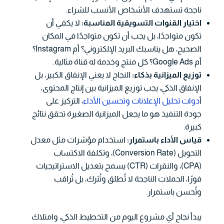
ناجحة تستهدف الأشخاص الأنسب للشراء.
اختيار القنوات التسويقية المناسبة:
لا يكفي أن
تكون متواجدًا، بل يجب أن تكون متواجدًا في المكان
الصحيح، هل يناسبك البريد الإلكتروني؟ أم Instagram؟
أم Google Ads؟ كل منتج وخدمة له قناة مثالية.
توزيع الميزانية بذكاء:
النجاح لا يعني الإنفاق الكبير، بل
الإنفاق الذكي، يجب توزيع الميزانية بين إنتاج المحتوى،
أ
دوات تحليل الإعلانات وتحسين الأداء
، التركيز على
جودة التنفيذ هو ما يجعل الميزانية الصغيرة تحقق نتائج
كبيرة.
قياس الأداء باستمرار:
استخدام مؤشرات مثل معدل
التحويل (Conversion Rate)، وتكلفة الاكتساب
(CPA)، والنقرات (CTR) يسمح بتعديل الاستراتيجيات
فورًا، الحملات الناجحة لا تُطلق وتُترك، بل تُراقب
وتُحسن باستمرار.
يبدأ نجاح أي مشروع اليوم من التخطيط الذكي، وامتلاك