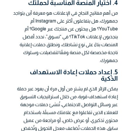
4. اختيار المنصة المناسبة لحملتك
من أهم مفاتيح النجاح في الإعلانات هو معرفة أين يتواجد
جمهورك، هل يتفاعلون أكثر على Instagram أم
YouTube؟ هل يبحثون عن منتجك عبر Google؟ أم
ينجذبون لإعلانات TikTok؟ في “نسوق”، نحدد أفضل
المنصات بناءً على نوع نشاطك، ونطلق حملات إعلانية
ناجحة مخصصة لكل منصة وفقًا لتفضيلات وسلوك
جمهورك.
5. إعداد حملات إعادة الاستهداف
الذكية
يمكن الزائر الذي لم يشترِ من أول مرة أن يعود عبر حملة
إعادة استهداف قوية، من خلال استراتيجيات التسويق
عبر وسائل التواصل الاجتماعي، نُنشئ حملات موجهة
للعملاء الذين تفاعلوا مع علامتك مسبقًا، باستخدام
محتوى تذكيري، أو عرض خاص، أو مراجعة من عميل
سابق، هذه الحملات تُضاعف معدل التحويل وتُخفض