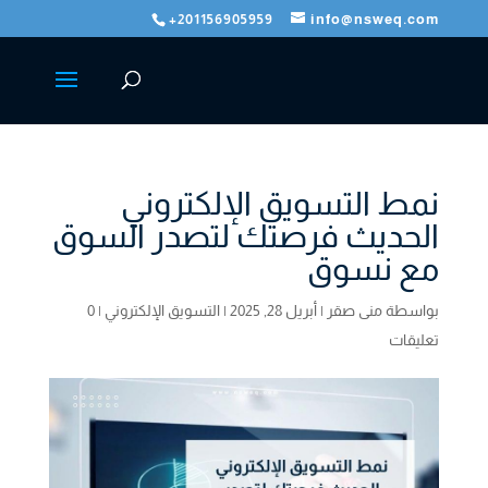
+201156905959
info@nsweq.com
نمط التسويق الإلكتروني
الحديث فرصتك لتصدر السوق
مع نسوق
بواسطة
منى صقر
|
أبريل 28, 2025
|
التسويق الإلكتروني
|
0
تعليقات