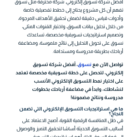
أفضل شركة تسويق إلكتروني. شركة محترفة مثل نسوق
تفهم أن كل مشروع يحتاج إلى خطط تفصيلية خاصة
وأدوات قياس دقيقة لضمان تحقيق الأهداف المرجوة،
من خلال تحليل بيانات السوق، واختيار القنوات المثلى،
وتصميم استراتيجيات تسويقية مخصصة، تساعدك
نسوق على تحويل التحليل إلى نتائج ملموسة، ومضاعفة
أرباحك بطريقة مدروسة ومستدامة.
تواصل الآن مع
نسوق
، أفضل شركة تسويق
إلكتروني، لتحصل على خطة تسويقية مخصصة تعتمد
على اختيار نمط التسويق الإلكتروني الأنسب
لنشاطك، وابدأ في مضاعفة أرباحك بخطوات
مدروسة ونتائج مضمونة!
ما هي استراتيجيات التسويق الإلكتروني التي تضمن
النجاح؟
في ظل المنافسة الرقمية القوية، أصبح الاعتماد على
أساليب التسويق الحديثة أساسًا لتحقيق التميز والوصول
إلى قمة السوق، إليك أهم استراتيجيات التسويق