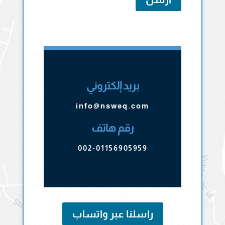
بريد إلكتروني
info@nsweq.com
رقم هاتف
002-01156905959
راسلنا عبر واتساب