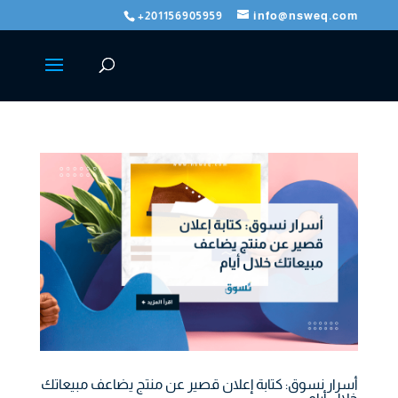
+201156905959
info@nsweq.com
أسرار نسوق: كتابة إعلان قصير عن منتج يضاعف مبيعاتك