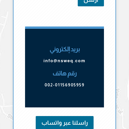
بريد إلكتروني
info@nsweq.com
رقم هاتف
002-01156905959
راسلنا عبر واتساب