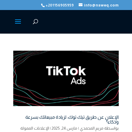
+201156905959
info@nsweq.com
الإعلان عن طريق تيك توك: لزيادة مبيعاتك بسرعة
وذكاء؟
بواسطة
مريم المحمدي
|
مارس 24, 2025
|
الإعلانات الممولة