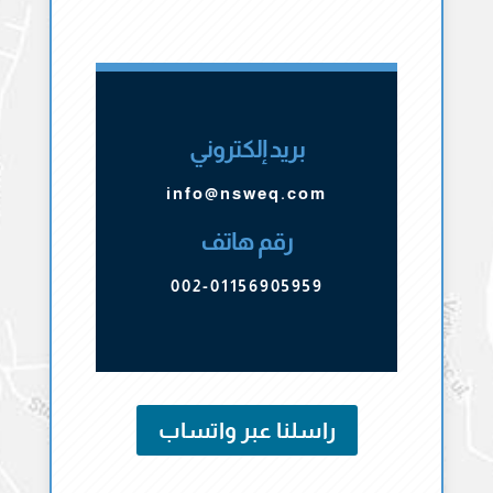
بريد إلكتروني
info@nsweq.com
رقم هاتف
002-01156905959
راسلنا عبر واتساب