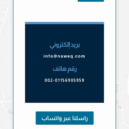
بريد إلكتروني
info@nsweq.com
رقم هاتف
002-01156905959
راسلنا عبر واتساب