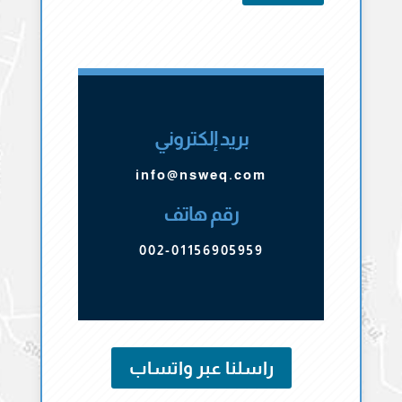
بريد إلكتروني
info@nsweq.com
رقم هاتف
002-01156905959
راسلنا عبر واتساب