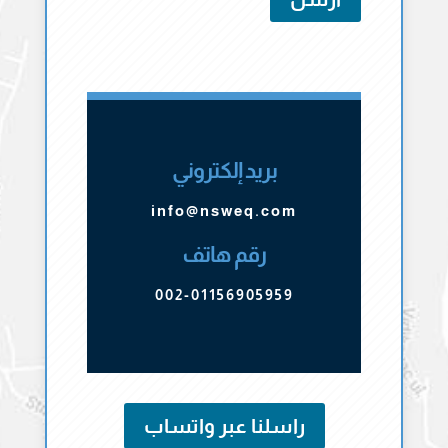
بريد إلكتروني
info@nsweq.com
رقم هاتف
002-01156905959
راسلنا عبر واتساب