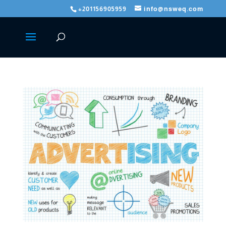
+201156905959
info@nsweq.com