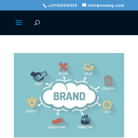
+201156905959
info@nsweq.com