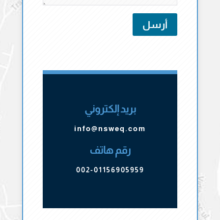
أرسل
بريد إلكتروني
info@nsweq.com
رقم هاتف
002-01156905959