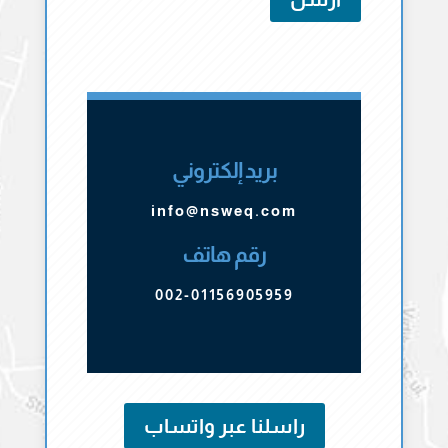
بريد إلكتروني
info@nsweq.com
رقم هاتف
002-01156905959
راسلنا عبر واتساب