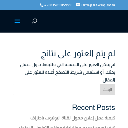
+201156905959
info@nsweq.com
لم يتم العثور على نتائج
لم يمكن العثور على الصفحة التي طلبتها. حاول صقل
بحثك، أو استعمل شريط التصفح أعلاه للعثور على
المقال.
البحث
Recent Posts
كيفية عمل إعلان ممول لقناة اليوتيوب باحتراف
كيف تصمم نموذج خطة إدارة مواقع التواصل الاجتماعي